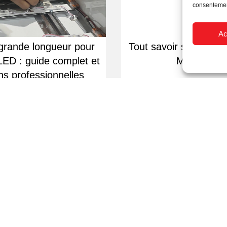
consentement
Ac
grande longueur pour
Tout savoir sur le po
LED : guide complet et
MatelClear
ns professionnelles
Livraison rapide
Devis sur dema