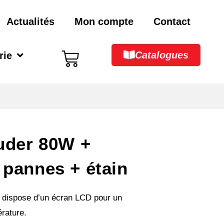
Actualités
Mon compte
Contact
Catalogues
rie
ouder 80W +
 pannes + étain
W dispose d’un écran LCD pour un
érature.