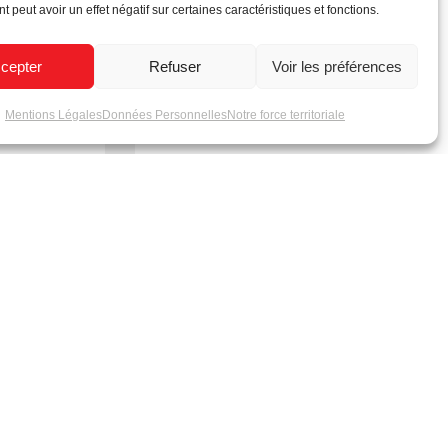
 peut avoir un effet négatif sur certaines caractéristiques et fonctions.
cepter
Refuser
Voir les préférences
lycarbonate
Spéciale Événementiel
Mentions Légales
Données Personnelles
Notre force territoriale
nde
Plus de 4 000 références en stock