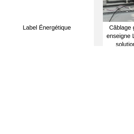
Label Énergétique
Câblage 
enseigne 
solutio
Équipe d'experts à votre écoute