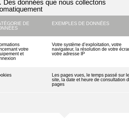
. Des données que nous collectons
tomatiquement
ATÉGORIE DE
EXEMPLES DE DONNÉES
ONNÉES
formations
Votre système d’exploitation, votre
ncernant votre
navigateur, la résolution de votre écra
uipement et
votre adresse IP
nnexion
okies
Les pages vues, le temps passé sur l
site, la date et heure de consultation 
pages