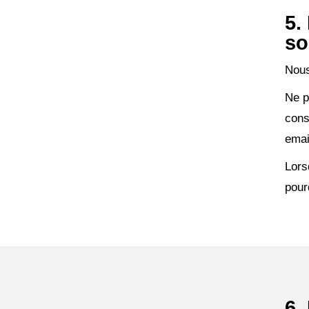
5.
so
Nous
Ne p
cons
emai
Lors
pour
6.