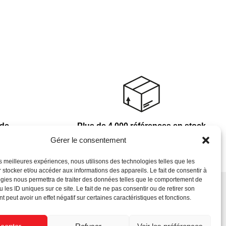
nde
Plus de 4 000 références en stock
Gérer le consentement
les meilleures expériences, nous utilisons des technologies telles que les
 stocker et/ou accéder aux informations des appareils. Le fait de consentir à
gies nous permettra de traiter des données telles que le comportement de
 les ID uniques sur ce site. Le fait de ne pas consentir ou de retirer son
 peut avoir un effet négatif sur certaines caractéristiques et fonctions.
Newsletter
s
C.G.V