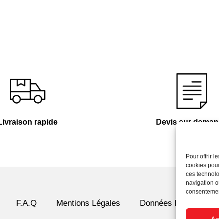
Livraison rapide
Devis sur dema
Pour offrir 
cookies pour
ces technolo
navigation ou
consentement
F.A.Q
Mentions Légales
Données Personnelle