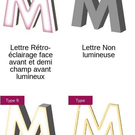
Lettre Rétro-
Lettre Non
éclairage face
lumineuse
avant et demi
champ avant
lumineux
Type 9
Type
10