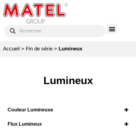
Accueil
>
Fin de série
>
Lumineux
Lumineux
Couleur Lumineuse
Ambre
(4)
Flux Lumineux
Ambre 587 nm
(1)
Ambre 620 nm
> 2600 lm
(1)
(1)