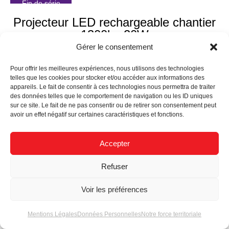
Fin de série
Projecteur LED rechargeable chantier
1300lm 20W
Gérer le consentement
Pour offrir les meilleures expériences, nous utilisons des technologies
Fin de série
telles que les cookies pour stocker et/ou accéder aux informations des
appareils. Le fait de consentir à ces technologies nous permettra de traiter
Projecteur LED rechargeable chantier
des données telles que le comportement de navigation ou les ID uniques
2000lm 30W
sur ce site. Le fait de ne pas consentir ou de retirer son consentement peut
avoir un effet négatif sur certaines caractéristiques et fonctions.
Accepter
Fin de série
Projecteur LED coque noire RVB 10W
Refuser
Voir les préférences
Fin de série
Mentions Légales
Données Personnelles
Notre force territoriale
Projecteur LED coque noire RVB 30W