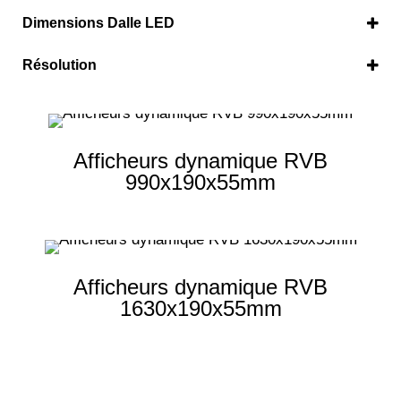
RVB
(2)
Dimensions Dalle LED
960 x 160 mm
(1)
Résolution
1600 x 160 mm
(1)
192 x 32 pixels
(1)
320 x 32 pixels
(1)
Afficheurs dynamique RVB
990x190x55mm
Afficheurs dynamique RVB
1630x190x55mm