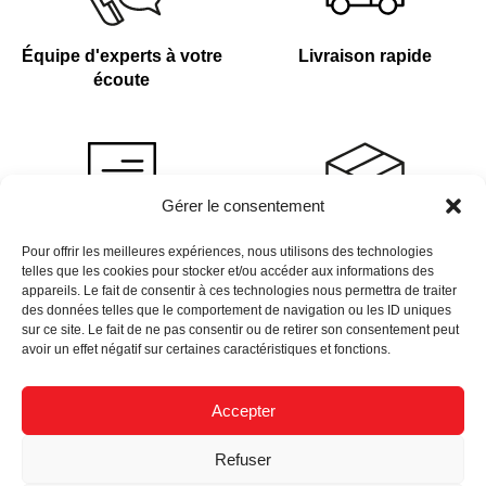
Équipe d'experts à votre
Livraison rapide
écoute
Gérer le consentement
Devis sur demande
Plus de 4 000 références
Pour offrir les meilleures expériences, nous utilisons des technologies
telles que les cookies pour stocker et/ou accéder aux informations des
en stock
appareils. Le fait de consentir à ces technologies nous permettra de traiter
des données telles que le comportement de navigation ou les ID uniques
sur ce site. Le fait de ne pas consentir ou de retirer son consentement peut
avoir un effet négatif sur certaines caractéristiques et fonctions.
Accepter
Newsletter
Refuser
Données Personnelles
Nous Recrutons
Mentions Légales