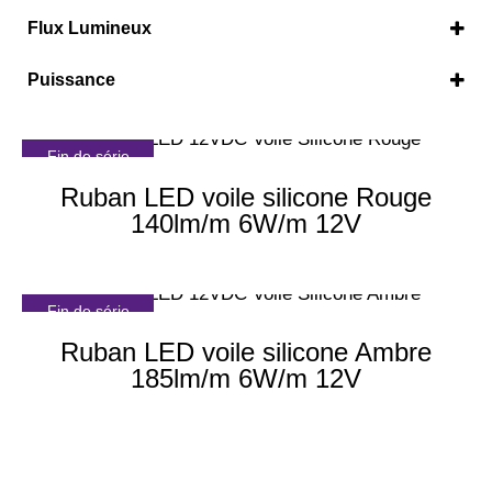
Ambre
(1)
Flux Lumineux
Rouge
(1)
140 lm/m
(1)
Puissance
185 lm/m
(1)
6 W/m
(2)
Fin de série
Ruban LED voile silicone Rouge
140lm/m 6W/m 12V
Fin de série
Ruban LED voile silicone Ambre
185lm/m 6W/m 12V