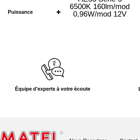
6500K 160lm/mod
160 lm/mod.
(2)
Puissance
0,96W/mod 12V
0.96 W/mod.
(2)
Équipe d'experts à votre écoute