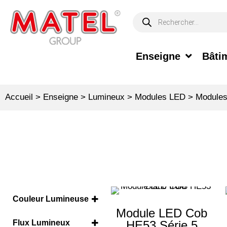
Enseigne
Bâtim
Accueil
>
Enseigne
>
Lumineux
>
Modules LED
>
Modules
Couleur Lumineuse
Module LED Cob
Blanc froid 6500°K
(1)
Flux Lumineux
HE53 Série 5
Ice white 9500°K
(1)