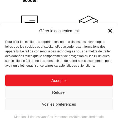
écoute
Gérer le consentement
Devis sur demande
Plus de 4 000 références
Pour offrir les meilleures expériences, nous utilisons des technologies
telles que les cookies pour stocker et/ou accéder aux informations des
en stock
appareils. Le fait de consentir à ces technologies nous permettra de traiter
des données telles que le comportement de navigation ou les ID uniques
sur ce site. Le fait de ne pas consentir ou de retirer son consentement peut
avoir un effet négatif sur certaines caractéristiques et fonctions.
Accepter
Newsletter
Refuser
Données Personnelles
Nous Recrutons
Mentions Légales
Voir les préférences
Mentions Légales
Données Personnelles
Notre force territoriale