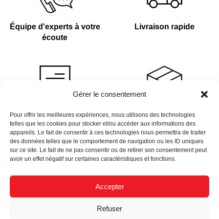
Équipe d'experts à votre
Livraison rapide
écoute
Gérer le consentement
Devis sur demande
Plus de 4 000 références
Pour offrir les meilleures expériences, nous utilisons des technologies
telles que les cookies pour stocker et/ou accéder aux informations des
en stock
appareils. Le fait de consentir à ces technologies nous permettra de traiter
des données telles que le comportement de navigation ou les ID uniques
sur ce site. Le fait de ne pas consentir ou de retirer son consentement peut
avoir un effet négatif sur certaines caractéristiques et fonctions.
Accepter
Newsletter
Refuser
Données Personnelles
Nous Recrutons
Mentions Légales