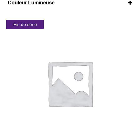
Couleur Lumineuse
Corail Rose
(1)
Jaune Ananas
(1)
Fin de série
Super Turquoise
(1)
Vert
(1)