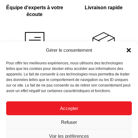
Équipe d'experts à votre
Livraison rapide
écoute
Gérer le consentement
Devis sur demande
Plus de 4 000 références
Pour offrir les meilleures expériences, nous utilisons des technologies
telles que les cookies pour stocker et/ou accéder aux informations des
en stock
appareils. Le fait de consentir à ces technologies nous permettra de traiter
des données telles que le comportement de navigation ou les ID uniques
sur ce site. Le fait de ne pas consentir ou de retirer son consentement peut
avoir un effet négatif sur certaines caractéristiques et fonctions.
Accepter
Newsletter
Refuser
Données Personnelles
Nous Recrutons
Mentions Légales
Voir les préférences