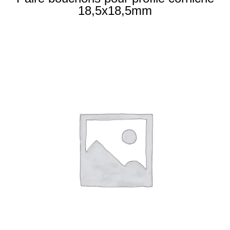
18,5x18,5mm