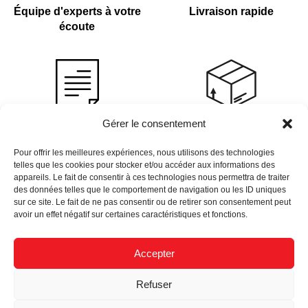
Équipe d'experts à votre
Livraison rapide
écoute
Gérer le consentement
Devis sur demande
Plus de 4 000 références
en stock
Pour offrir les meilleures expériences, nous utilisons des technologies
telles que les cookies pour stocker et/ou accéder aux informations des
appareils. Le fait de consentir à ces technologies nous permettra de traiter
des données telles que le comportement de navigation ou les ID uniques
sur ce site. Le fait de ne pas consentir ou de retirer son consentement peut
avoir un effet négatif sur certaines caractéristiques et fonctions.
Newsletter
Accepter
Données Personnelles
Nous Recrutons
Mentions Légales
Refuser