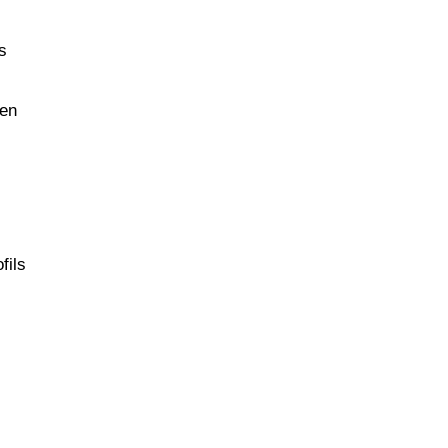
s
 en
fils