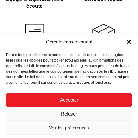
écoute
Gérer le consentement
Devis sur demande
Plus de 4 000 références
Pour offrir les meilleures expériences, nous utilisons des technologies
telles que les cookies pour stocker et/ou accéder aux informations des
en stock
appareils. Le fait de consentir à ces technologies nous permettra de traiter
des données telles que le comportement de navigation ou les ID uniques
sur ce site. Le fait de ne pas consentir ou de retirer son consentement peut
avoir un effet négatif sur certaines caractéristiques et fonctions.
Accepter
Newsletter
Refuser
Données Personnelles
Nous Recrutons
Mentions Légales
Voir les préférences