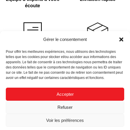
écoute
Gérer le consentement
Devis sur demande
Plus de 4 000 références
Pour offrir les meilleures expériences, nous utilisons des technologies
telles que les cookies pour stocker et/ou accéder aux informations des
en stock
appareils. Le fait de consentir à ces technologies nous permettra de traiter
des données telles que le comportement de navigation ou les ID uniques
sur ce site. Le fait de ne pas consentir ou de retirer son consentement peut
avoir un effet négatif sur certaines caractéristiques et fonctions.
Accepter
Newsletter
Refuser
Données Personnelles
Nous Recrutons
Mentions Légales
Voir les préférences