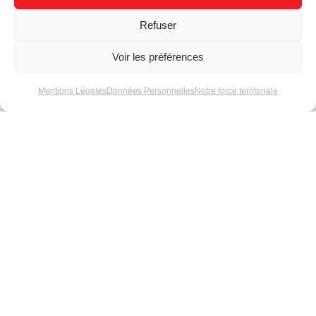
Style
Double face
Refuser
Hauteur chiffre
300 mm
Voir les préférences
Détail
Télécommande IR
fournie
Mentions Légales
Données Personnelles
Notre force territoriale
Actualités