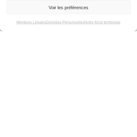
Hauteur chiffre
170 mm
Voir les préférences
Détail
Télécommande IR
Mentions Légales
Données Personnelles
Notre force territoriale
fournie
Actualités