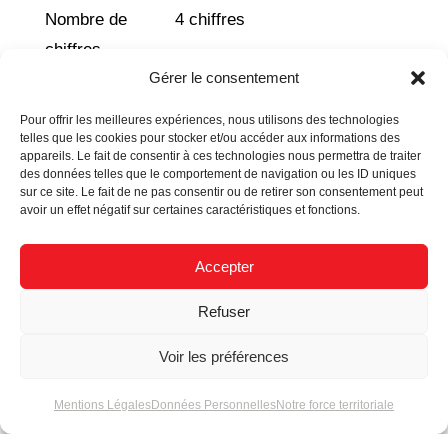
Nombre de
4 chiffres
chiffres
Gérer le consentement
Hauteur
200 mm
chiffre
Pour offrir les meilleures expériences, nous utilisons des technologies
telles que les cookies pour stocker et/ou accéder aux informations des
appareils. Le fait de consentir à ces technologies nous permettra de traiter
Rangées
2
des données telles que le comportement de navigation ou les ID uniques
LEDs /
sur ce site. Le fait de ne pas consentir ou de retirer son consentement peut
avoir un effet négatif sur certaines caractéristiques et fonctions.
chiffre
Nombre
348
Accepter
LEDs /
Refuser
afficheurs
Voir les préférences
Dimensions
700 x 250 x 50 mm
maître
Mentions Légales
Données Personnelles
Notre force territoriale
Dimensions
700 x 250 x 36.60 mm