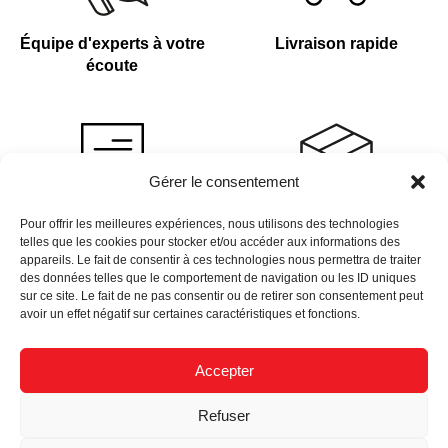
Équipe d'experts à votre
Livraison rapide
écoute
Gérer le consentement
Devis sur demande
Plus de 4 000 références
Pour offrir les meilleures expériences, nous utilisons des technologies
telles que les cookies pour stocker et/ou accéder aux informations des
en stock
appareils. Le fait de consentir à ces technologies nous permettra de traiter
des données telles que le comportement de navigation ou les ID uniques
sur ce site. Le fait de ne pas consentir ou de retirer son consentement peut
avoir un effet négatif sur certaines caractéristiques et fonctions.
Accepter
Newsletter
Refuser
Données Personnelles
Nous Recrutons
Mentions Légales