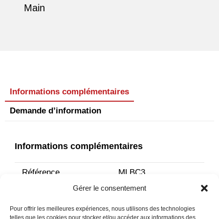
Main
Informations complémentaires
Demande d’information
Informations complémentaires
Référence
MLBC3
Gérer le consentement
Section de câble
0.08 - 2.50 mm²
Pour offrir les meilleures expériences, nous utilisons des technologies
I maximum
16 A
telles que les cookies pour stocker et/ou accéder aux informations des