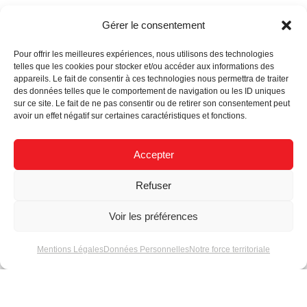
Gérer le consentement
Pour offrir les meilleures expériences, nous utilisons des technologies
telles que les cookies pour stocker et/ou accéder aux informations des
appareils. Le fait de consentir à ces technologies nous permettra de traiter
des données telles que le comportement de navigation ou les ID uniques
sur ce site. Le fait de ne pas consentir ou de retirer son consentement peut
avoir un effet négatif sur certaines caractéristiques et fonctions.
Actualités
Accepter
Refuser
Voir les préférences
Comment choisir ses
Matel au C!Print
Mentions Légales
Données Personnelles
Notre force territoriale
modules LED série 3
2025 : Un stand
pour une finition
entre art et échange
optimale ?
humain