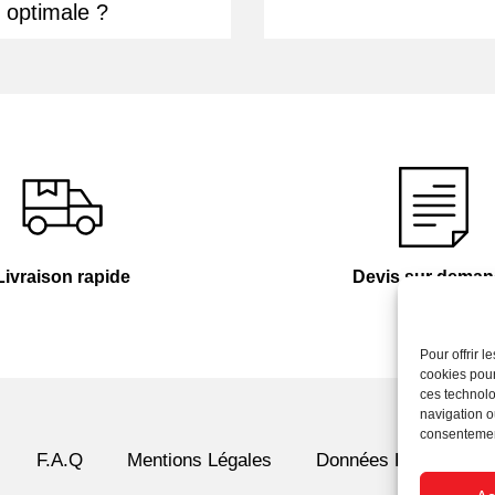
optimale ?
Livraison rapide
Devis sur dema
Pour offrir 
cookies pour
ces technolo
navigation ou
consentement
F.A.Q
Mentions Légales
Données Personnelle