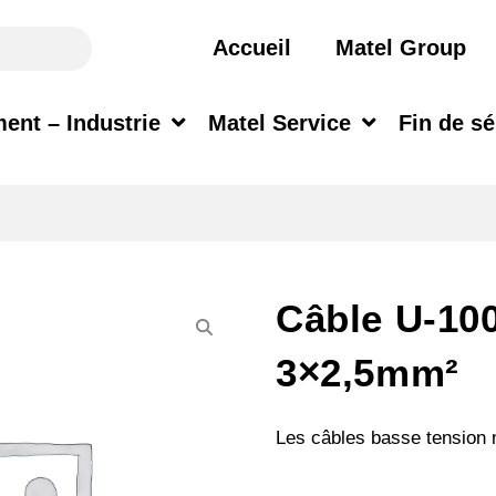
Accueil
Matel Group
ent – Industrie
Matel Service
Fin de sé
Câble U-10
3×2,5mm²
Les câbles basse tension m