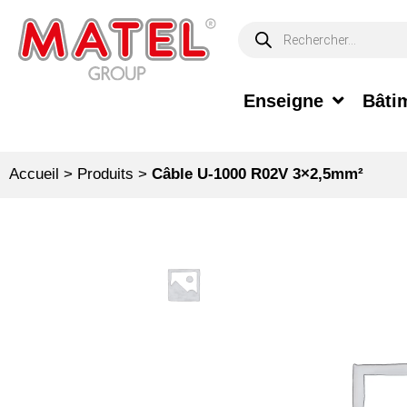
Enseigne
Bâtim
Accueil
>
Produits
>
Câble U-1000 R02V 3×2,5mm²