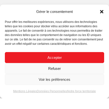
Actualités
Gérer le consentement
Pour offrir les meilleures expériences, nous utilisons des technologies
telles que les cookies pour stocker et/ou accéder aux informations des
appareils. Le fait de consentir à ces technologies nous permettra de traiter
des données telles que le comportement de navigation ou les ID uniques
sur ce site. Le fait de ne pas consentir ou de retirer son consentement peut
avoir un effet négatif sur certaines caractéristiques et fonctions.
Comment choisir ses
Comment choisir ses
Accepter
modules LED série 3
modules LED série 7
pour une finition
pour une finition
Refuser
optimale ?
optimale ?
Voir les préférences
Mentions Légales
Données Personnelles
Notre force territoriale