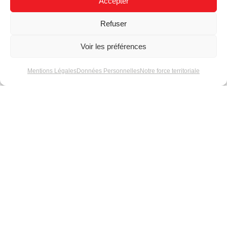
Accepter
Refuser
Voir les préférences
Conseils techniques
Matel au C!Print
sur les modules LED
2025 : Un stand
Mentions Légales
Données Personnelles
Notre force territoriale
entre art et échange
humain
Données techniques
Comment choisir ses
des tubes poudrés
modules LED série 5
pour une finition
optimale ?