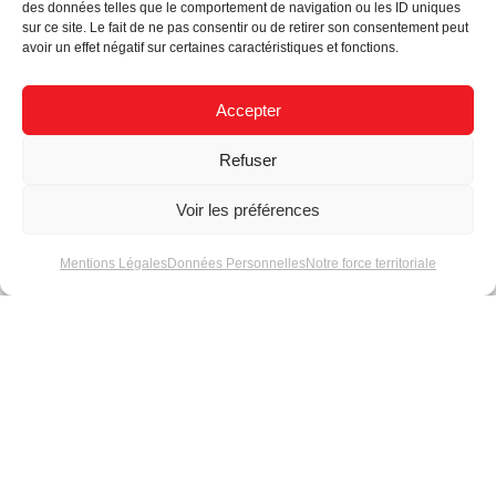
des données telles que le comportement de navigation ou les ID uniques
Disponibilité
Jusqu'à épuisement des stocks
sur ce site. Le fait de ne pas consentir ou de retirer son consentement peut
avoir un effet négatif sur certaines caractéristiques et fonctions.
Accepter
Refuser
Voir les préférences
Actualités
Mentions Légales
Données Personnelles
Notre force territoriale
Données techniques
Comment choisir ses
des tubes poudrés
modules LED série 5