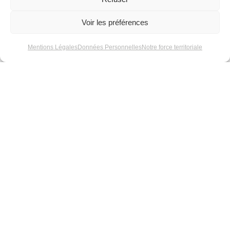
Voir les préférences
Informations complémentaires
Mentions Légales
Données Personnelles
Notre force territoriale
Demande d’information
Informations complémentaires
Référence
MLCCPLMW
LED / Couleur
Vert
lumineuse
Style
Double face, Forme
arrondi