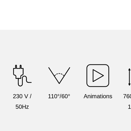
230 V /
110°/60°
Animations
76
50Hz