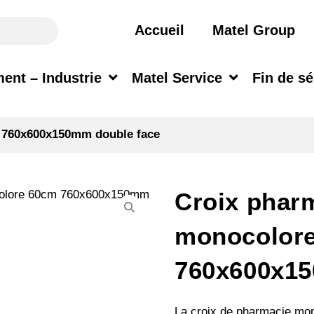
Accueil
Matel Group
ent – Industrie
Matel Service
Fin de sé
 760x600x150mm double face
Croix phar
monocolor
760x600x15
La croix de pharmacie mo