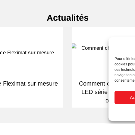
Actualités
Pour offrir 
cookies pour
ces technolo
navigation ou
consentement
e Fleximat sur mesure
Comment choisir se
LED série 7 pour une
Ac
optimale ?