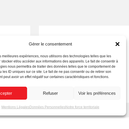
Gérer le consentement
les meilleures expériences, nous utilisons des technologies telles que les
 stocker et/ou accéder aux informations des appareils. Le fait de consentir à
gies nous permettra de traiter des données telles que le comportement de
 les ID uniques sur ce site. Le fait de ne pas consentir ou de retirer son
 peut avoir un effet négatif sur certaines caractéristiques et fonctions.
s modules
Spéciale Événementiel
 finition
cepter
Refuser
Voir les préférences
Mentions Légales
Données Personnelles
Notre force territoriale