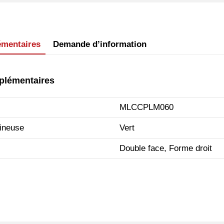
émentaires
Demande d’information
plémentaires
MLCCPLM060
ineuse
Vert
Double face, Forme droit