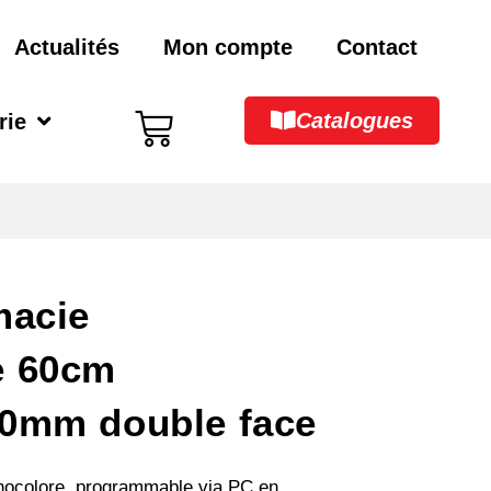
Actualités
Mon compte
Contact
Catalogues
rie
macie
e 60cm
0mm double face
nocolore, programmable via PC en