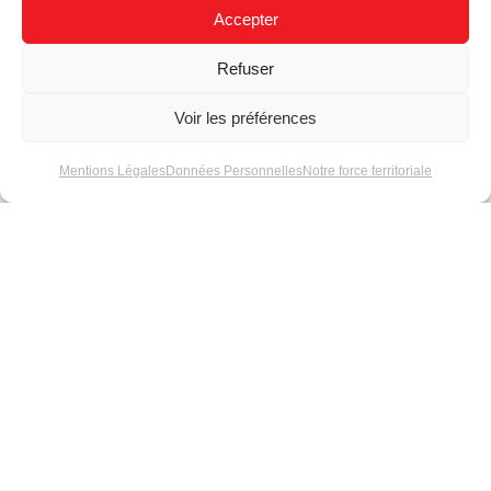
Accepter
Indices de protection
Utilisation de LED
Refuser
(IP)
WIZARD 7
Voir les préférences
Mentions Légales
Données Personnelles
Notre force territoriale
Conseils techniques
Le service Fleximat
sur les rubans LEDs
sur mesure