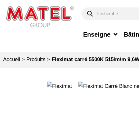
Enseigne
Bâtim
Accueil
>
Produits
>
Fleximat carré 5500K 515lm/m 9,6