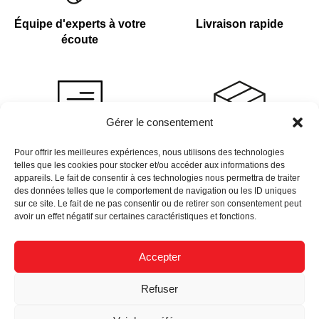
Équipe d'experts à votre
Livraison rapide
écoute
Gérer le consentement
Devis sur demande
Plus de 4 000 références
Pour offrir les meilleures expériences, nous utilisons des technologies
telles que les cookies pour stocker et/ou accéder aux informations des
en stock
appareils. Le fait de consentir à ces technologies nous permettra de traiter
des données telles que le comportement de navigation ou les ID uniques
sur ce site. Le fait de ne pas consentir ou de retirer son consentement peut
avoir un effet négatif sur certaines caractéristiques et fonctions.
Accepter
Newsletter
Refuser
Données Personnelles
Nous Recrutons
Mentions Légales