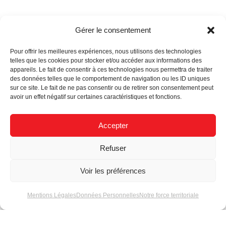
Gérer le consentement
Pour offrir les meilleures expériences, nous utilisons des technologies
telles que les cookies pour stocker et/ou accéder aux informations des
appareils. Le fait de consentir à ces technologies nous permettra de traiter
Actualités
des données telles que le comportement de navigation ou les ID uniques
sur ce site. Le fait de ne pas consentir ou de retirer son consentement peut
avoir un effet négatif sur certaines caractéristiques et fonctions.
Accepter
Refuser
Quelle est la durée
Comment choisir ses
Voir les préférences
de vie de nos
modules LED série 3
modules LED ?
pour une finition
Mentions Légales
Données Personnelles
Notre force territoriale
optimale ?