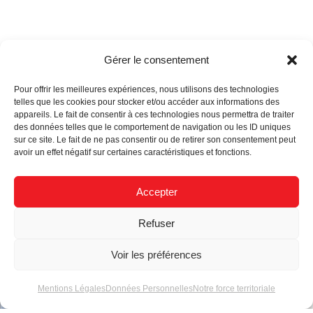
Gérer le consentement
Actualités
Pour offrir les meilleures expériences, nous utilisons des technologies
telles que les cookies pour stocker et/ou accéder aux informations des
appareils. Le fait de consentir à ces technologies nous permettra de traiter
des données telles que le comportement de navigation ou les ID uniques
sur ce site. Le fait de ne pas consentir ou de retirer son consentement peut
avoir un effet négatif sur certaines caractéristiques et fonctions.
Accepter
Des câbles pour tous
Matel au C!Print
Refuser
vos projets
2025 : Un stand
entre art et échange
Voir les préférences
humain
Mentions Légales
Données Personnelles
Notre force territoriale