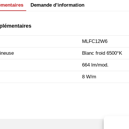
émentaires
Demande d’information
plémentaires
MLFC12W6
ineuse
Blanc froid 6500°K
664 lm/mod.
8 W/m