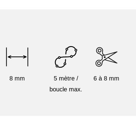
8 mm
5 mètre /
6 à 8 mm
boucle max.