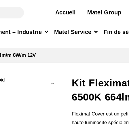
Accueil
Matel Group
ent – Industrie
Matel Service
Fin de sé
64lm/m 8W/m 12V
Kit Flexima
6500K 664l
Fleximat Cover est un peti
haute luminosité spécialem