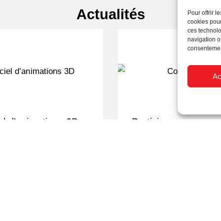
Actualités
Pour offrir 
cookies pour
ces technolo
navigation ou
consentement
Ac
el d’animations 3D
Participez au conco
Matel Grou