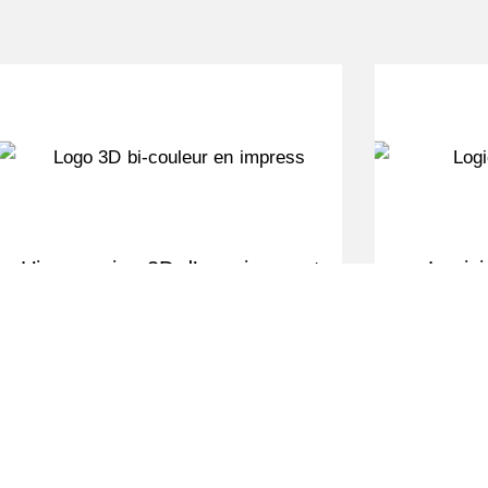
L’impression 3D d’enseignes et
Logici
logos : ce que nous avons
dévoilé au C!Print 2026