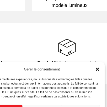
modèle lumineux
nde
Plus de 4 000 références en stock
Gérer le consentement
les meilleures expériences, nous utilisons des technologies telles que les
 stocker et/ou accéder aux informations des appareils. Le fait de consentir à
gies nous permettra de traiter des données telles que le comportement de
 les ID uniques sur ce site. Le fait de ne pas consentir ou de retirer son
 peut avoir un effet négatif sur certaines caractéristiques et fonctions.
Newsletter
s
C.G.V