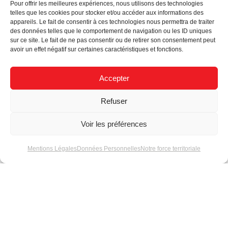
Pour offrir les meilleures expériences, nous utilisons des technologies
telles que les cookies pour stocker et/ou accéder aux informations des
appareils. Le fait de consentir à ces technologies nous permettra de traiter
des données telles que le comportement de navigation ou les ID uniques
sur ce site. Le fait de ne pas consentir ou de retirer son consentement peut
Informations complémentaires
avoir un effet négatif sur certaines caractéristiques et fonctions.
Schéma
Accepter
Demande d’information
Refuser
Informations complémentaires
Voir les préférences
Couleur
Violet – RAL 4008
Mentions Légales
Données Personnelles
Notre force territoriale
Dimensions du
1 500 x 3 050 mm
panneau
Poids du panneau
21,14 kg
Face 1
Laquage Mat violet