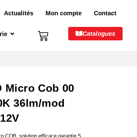
Actualités
Mon compte
Contact
Catalogues
rie
 Micro Cob 00
00K 36lm/mod
 12V
 COB, solution efficace garantie 5