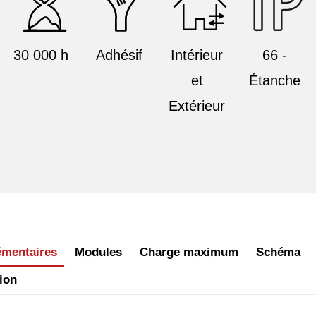
30 000 h
Adhésif
Intérieur
66 -
et
Étanche
Extérieur
émentaires
Modules
Charge maximum
Schéma
ion