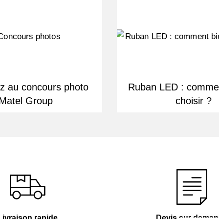
ez au concours photo
Ruban LED : commen
Matel Group
choisir ?
Livraison rapide
Devis sur dema