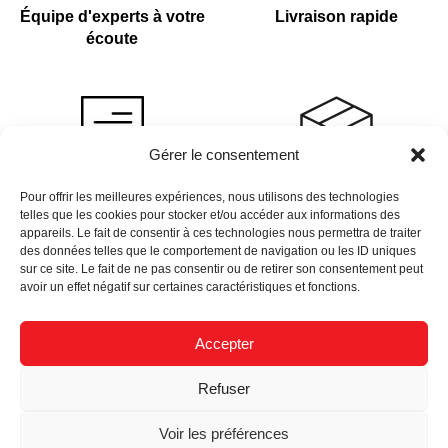
Équipe d'experts à votre
Livraison rapide
écoute
Gérer le consentement
Devis sur demande
Plus de 4 000 références
Pour offrir les meilleures expériences, nous utilisons des technologies
telles que les cookies pour stocker et/ou accéder aux informations des
en stock
appareils. Le fait de consentir à ces technologies nous permettra de traiter
des données telles que le comportement de navigation ou les ID uniques
sur ce site. Le fait de ne pas consentir ou de retirer son consentement peut
avoir un effet négatif sur certaines caractéristiques et fonctions.
Accepter
Newsletter
Refuser
Données Personnelles
Nous Recrutons
Mentions Légales
Voir les préférences