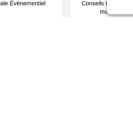
ale Événementiel
Conseils techniques
modules LE
Livraison rapide
Devis sur dema