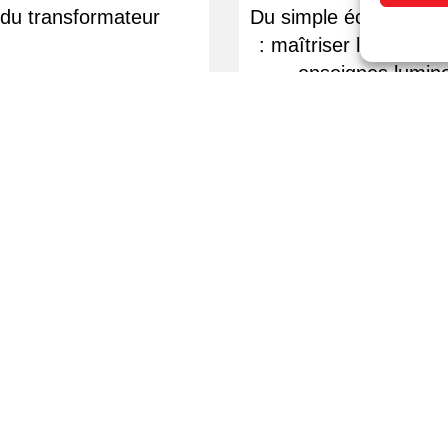
 du transformateur
Du simple éclairage à 
: maîtriser les contrô
enseignes lumin
Livraison rapide
Devis sur dema