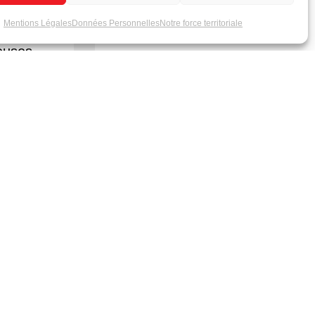
l’animation
Tout savoir sur le polycarbonate
Mentions Légales
Données Personnelles
Notre force territoriale
leurs pour
MatelClear
euses
nde
Plus de 4 000 références en stock