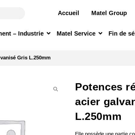
Accueil
Matel Group
ent – Industrie
Matel Service
Fin de sé
alvanisé Gris L.250mm
Potences ré
acier galva
L.250mm
Elle possède une partie cou