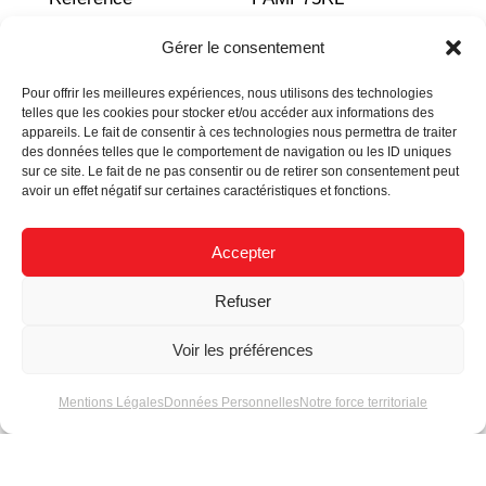
Gérer le consentement
Pour offrir les meilleures expériences, nous utilisons des technologies
telles que les cookies pour stocker et/ou accéder aux informations des
appareils. Le fait de consentir à ces technologies nous permettra de traiter
des données telles que le comportement de navigation ou les ID uniques
sur ce site. Le fait de ne pas consentir ou de retirer son consentement peut
avoir un effet négatif sur certaines caractéristiques et fonctions.
Actualités
Accepter
Refuser
Voir les préférences
Conseils techniques
Matel au C!Print
Mentions Légales
Données Personnelles
Notre force territoriale
sur les rubans LEDs
2025 : Un stand
entre art et échange