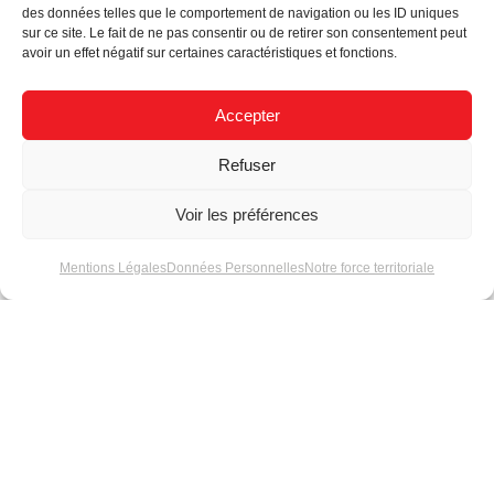
des données telles que le comportement de navigation ou les ID uniques
Actualités
sur ce site. Le fait de ne pas consentir ou de retirer son consentement peut
avoir un effet négatif sur certaines caractéristiques et fonctions.
Accepter
Refuser
Câblage grande
Des câbles pour tous
Voir les préférences
longueur pour
vos projets
enseigne LED :
Mentions Légales
Données Personnelles
Notre force territoriale
guide complet et
solutions
professionnelles