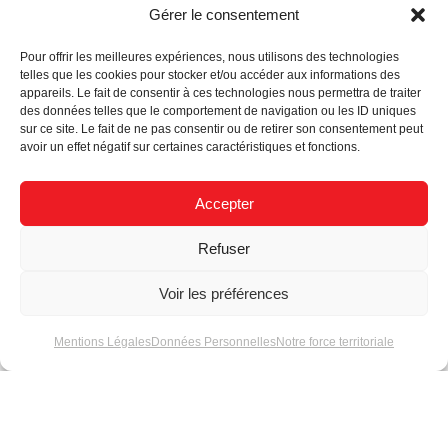
Gérer le consentement
Pour offrir les meilleures expériences, nous utilisons des technologies
telles que les cookies pour stocker et/ou accéder aux informations des
appareils. Le fait de consentir à ces technologies nous permettra de traiter
des données telles que le comportement de navigation ou les ID uniques
sur ce site. Le fait de ne pas consentir ou de retirer son consentement peut
avoir un effet négatif sur certaines caractéristiques et fonctions.
Actualités
Accepter
Refuser
Voir les préférences
Comment choisir ses
Quelle est la durée
Mentions Légales
Données Personnelles
Notre force territoriale
modules LED série 7
de vie de nos
pour une finition
modules LED ?
optimale ?