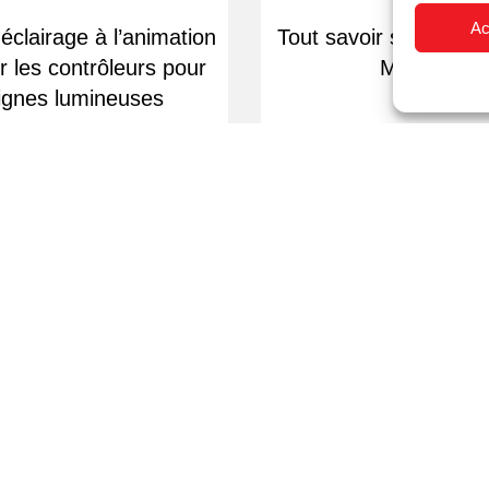
Ac
éclairage à l’animation
Tout savoir sur le po
er les contrôleurs pour
MatelClear
ignes lumineuses
Livraison rapide
Devis sur dema