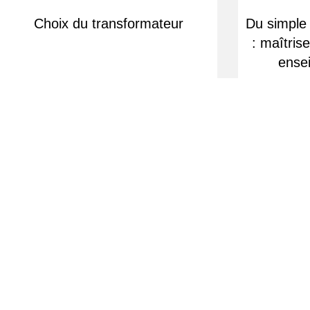
Choix du transformateur
Du simple 
: maîtris
ense
Équipe d'experts à votre écoute