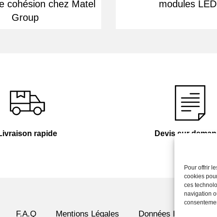
 cohésion chez Matel
modules LED
Group
Livraison rapide
Devis sur dema
Pour offrir 
cookies pour
ces technolo
navigation ou
consentement
F.A.Q
Mentions Légales
Données Personnelle