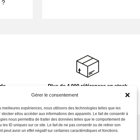
 ?
nde
Plus de 4 000 références en stock
Gérer le consentement
les meilleures expériences, nous utilisons des technologies telles que les
 stocker et/ou accéder aux informations des appareils. Le fait de consentir à
gies nous permettra de traiter des données telles que le comportement de
 les ID uniques sur ce site. Le fait de ne pas consentir ou de retirer son
 peut avoir un effet négatif sur certaines caractéristiques et fonctions.
Newsletter
s
C.G.V