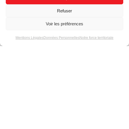
Refuser
Voir les préférences
Mentions Légales
Données Personnelles
Notre force territoriale
Label Énergétique
Comment choisir ses
modules LED série 5
pour une finition
optimale ?
Conseils techniques
Spéciale
sur le Fleximat
Événementiel