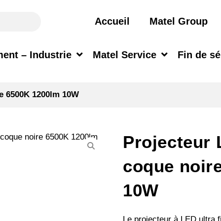
Accueil
Matel Group
ent – Industrie
Matel Service
Fin de sé
ire 6500K 1200lm 10W
Projecteur 
coque noir
10W
Le projecteur à LED ultra fi