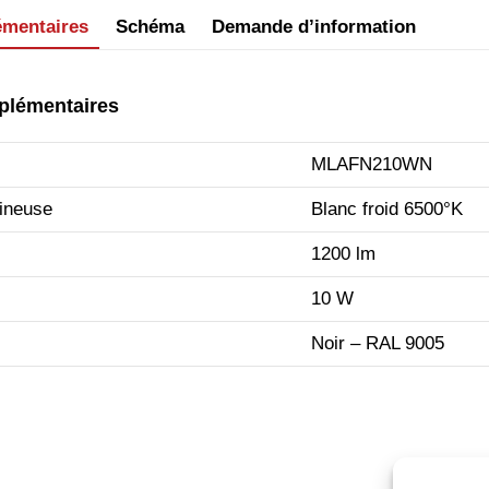
émentaires
Schéma
Demande d’information
plémentaires
MLAFN210WN
ineuse
Blanc froid 6500°K
1200 lm
10 W
Noir – RAL 9005