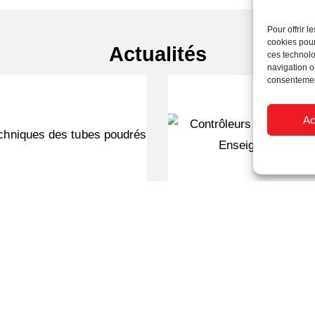
Pour offrir 
cookies pour
Actualités
ces technolo
navigation ou
consentement
Ac
techniques des tubes
Du simple éclairage à 
poudrés
: maîtriser les contrô
enseignes lumin