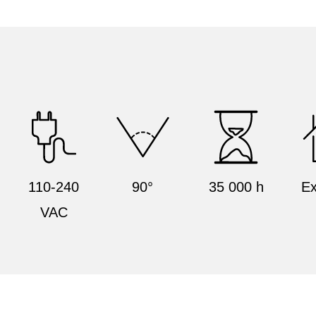
110-240
90°
35 000 h
Ex
VAC