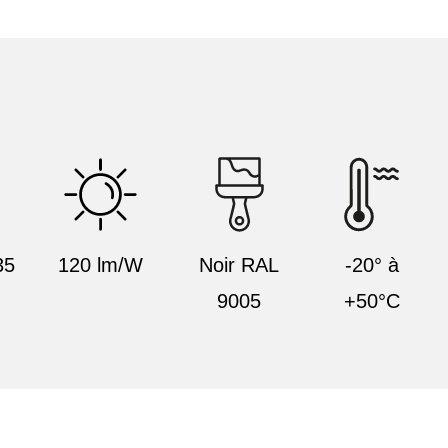
35
120 lm/W
Noir RAL
-20° à
9005
+50°C