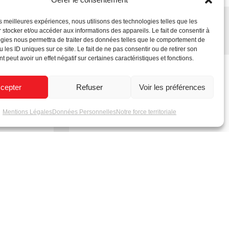
les meilleures expériences, nous utilisons des technologies telles que les
 stocker et/ou accéder aux informations des appareils. Le fait de consentir à
gies nous permettra de traiter des données telles que le comportement de
 les ID uniques sur ce site. Le fait de ne pas consentir ou de retirer son
 peut avoir un effet négatif sur certaines caractéristiques et fonctions.
cepter
Refuser
Voir les préférences
Mentions Légales
Données Personnelles
Notre force territoriale
l’animation
Label Énergétique
leurs pour
euses