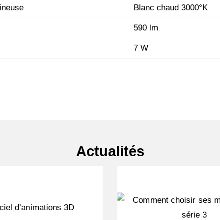
ineuse
Blanc chaud 3000°K
590 lm
7 W
Actualités