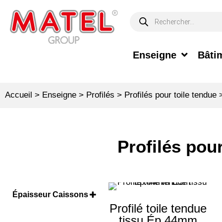
Enseigne
Bâtim
Accueil
>
Enseigne
>
Profilés
>
Profilés pour toile tendue
Profilés pou
Épaisseur Caissons
Profilé toile tendue
44 mm
(1)
tissu Ép.44mm